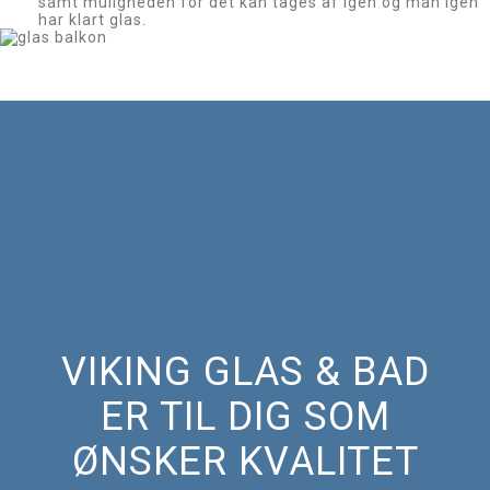
samt muligheden for det kan tages af igen og man igen
har klart glas.
VIKING GLAS & BAD
ER TIL DIG SOM
ØNSKER KVALITET