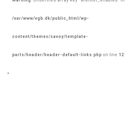
Warning
: Undefined array key "wishlist_enabled" in
/var/www/vgb.dk/public_html/wp-
content/themes/savoy/template-
parts/header/header-default-links.php
on line
12