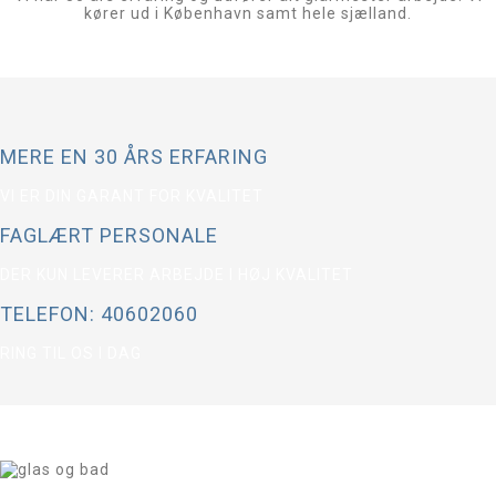
kører ud i København samt hele sjælland.
MERE EN 30 ÅRS ERFARING
VI ER DIN GARANT FOR KVALITET
FAGLÆRT PERSONALE
DER KUN LEVERER ARBEJDE I HØJ KVALITET
TELEFON: 40602060
RING TIL OS I DAG